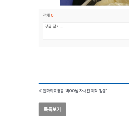
전체
0
«
완화의료병동 '박OO님 자서전 제작 활동'
목록보기