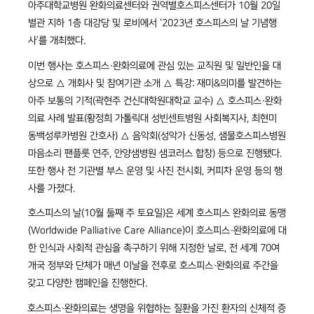
아주대학교병원 완화의료센터와 권역별호스피스센터가 10월 20일
별관 지하 1층 대강당 및 로비에서 ‘2023년 호스피스의 날 기념행
사’를 개최했다.
이번 행사는 호스피스·완화의료에 관심 있는 교직원 및 일반인을 대
상으로 △ 개회사 및 참여기관 소개 △ 특강: 재미&의미를 발견하는
아주 보통의 기적(곽현주 건신대학원대학교 교수) △ 호스피스·완화
의료 사례 발표(황정희 가톨릭대 성빈센트병원 사회복지사, 최현미
동백성루카병원 간호사) △ 음악회(성악가 신동성, 샘물호스피스병원
마음소리 팬플룻 연주, 안양샘병원 샘코러스 합창) 등으로 진행됐다.
또한 행사 전 기관별 부스 운영 및 사진 전시회, 커피차 운영 등의 행
사를 가졌다.
호스피스의 날(10월 둘째 주 토요일)은 세계 호스피스 완화의료 동맹
(Worldwide Palliative Care Alliance)이 호스피스·완화의료에 대
한 인식과 사회적 관심을 촉구하기 위해 지정한 날로, 전 세계 70여
개국 정부와 단체가 매년 이날을 전후로 호스피스·완화의료 주간을
갖고 다양한 캠페인을 진행한다.
호스피스·완화의료는 생명을 위협하는 질환을 가진 환자의 신체적 증